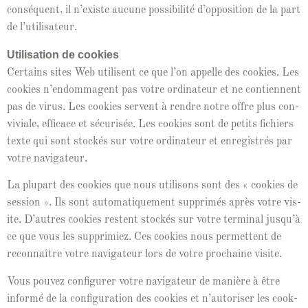
con­séquent, il n’ex­iste aucune pos­si­bil­ité d’op­po­si­tion de la part
de l’utilisateur.
Util­i­sa­tion de cook­ies
Cer­tains sites Web utilisent ce que l’on appelle des cook­ies. Les
cook­ies n’en­dom­ma­gent pas votre ordi­na­teur et ne con­ti­en­nent
pas de virus. Les cook­ies ser­vent à ren­dre notre offre plus con­
viviale, effi­cace et sécurisée. Les cook­ies sont de petits fichiers
texte qui sont stock­és sur votre ordi­na­teur et enreg­istrés par
votre navigateur.
La plu­part des cook­ies que nous util­isons sont des « cook­ies de
ses­sion ». Ils sont automa­tique­ment sup­primés après votre vis­
ite. D’autres cook­ies restent stock­és sur votre ter­mi­nal jusqu’à
ce que vous les sup­prim­iez. Ces cook­ies nous per­me­t­tent de
recon­naître votre nav­i­ga­teur lors de votre prochaine visite.
Vous pou­vez con­fig­ur­er votre nav­i­ga­teur de manière à être
infor­mé de la con­fig­u­ra­tion des cook­ies et n’au­toris­er les cook­