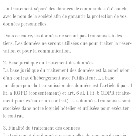
Un traite­ment séparé des don­nées de com­mande a été con­clu
avec le nom de la société afin de garan­tir la pro­tec­tion de vos
don­nées personnelles.
Dans ce cadre, les don­nées ne seront pas trans­mis­es à des
tiers. Les don­nées ne seront util­isées que pour traiter la réser­
va­tion et pour la communication.
2. Base juridique du traite­ment des don­nées
La base juridique du traite­ment des don­nées est la con­clu­sion
d’un con­trat d’héberge­ment avec l’u­til­isa­teur. La base
juridique pour la trans­mis­sion des don­nées est l’ar­ti­cle 6 par. 1
lit. a RGPD (con­sen­te­ment) et art. 6 al. 1 lit. b GDPR (traite­
ment pour exé­cuter un con­trat). Les don­nées trans­mis­es sont
stock­ées dans notre logi­ciel hôte­lier et util­isées pour exé­cuter
le contrat.
3. Final­ité du traite­ment des don­nées
Le traite­ment des don­nées per­son­nelles du masque de saisie