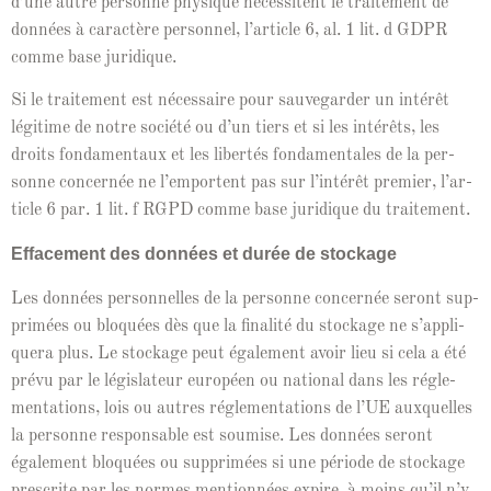
d’une autre per­son­ne physique néces­si­tent le traite­ment de
don­nées à car­ac­tère per­son­nel, l’ar­ti­cle 6, al. 1 lit. d GDPR
comme base juridique.
Si le traite­ment est néces­saire pour sauve­g­arder un intérêt
légitime de notre société ou d’un tiers et si les intérêts, les
droits fon­da­men­taux et les lib­ertés fon­da­men­tales de la per­
son­ne con­cernée ne l’em­por­tent pas sur l’in­térêt pre­mier, l’ar­
ti­cle 6 par. 1 lit. f RGPD comme base juridique du traitement.
Efface­ment des don­nées et durée de stockage
Les don­nées per­son­nelles de la per­son­ne con­cernée seront sup­
primées ou blo­quées dès que la final­ité du stock­age ne s’ap­pli­
quera plus. Le stock­age peut égale­ment avoir lieu si cela a été
prévu par le lég­is­la­teur européen ou nation­al dans les régle­
men­ta­tions, lois ou autres régle­men­ta­tions de l’UE aux­quelles
la per­son­ne respon­s­able est soumise. Les don­nées seront
égale­ment blo­quées ou sup­primées si une péri­ode de stock­age
pre­scrite par les normes men­tion­nées expire, à moins qu’il n’y