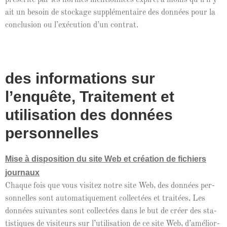
ait un besoin de stock­age sup­plé­men­taire des don­nées pour la
con­clu­sion ou l’exé­cu­tion d’un contrat.
des informations sur
l’enquête, Traitement et
utilisation des données
personnelles
Mise à dis­po­si­tion du site Web et créa­tion de fichiers
jour­naux
Chaque fois que vous vis­itez notre site Web, des don­nées per­
son­nelles sont automa­tique­ment col­lec­tées et traitées. Les
don­nées suiv­antes sont col­lec­tées dans le but de créer des sta­
tis­tiques de vis­i­teurs sur l’u­til­i­sa­tion de ce site Web, d’amélior­