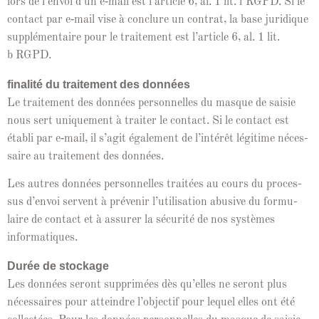
lors de l’en­voi d’un e‑mail est l’ar­ti­cle 6, al. 1 lit. f RGPD. Si le
con­tact par e‑mail vise à con­clure un con­trat, la base juridique
sup­plé­men­taire pour le traite­ment est l’ar­ti­cle 6, al. 1 lit.
b RGPD.
final­ité du traite­ment des don­nées
Le traite­ment des don­nées per­son­nelles du masque de saisie
nous sert unique­ment à traiter le con­tact. Si le con­tact est
établi par e‑mail, il s’ag­it égale­ment de l’in­térêt légitime néces­
saire au traite­ment des données.
Les autres don­nées per­son­nelles traitées au cours du proces­
sus d’en­voi ser­vent à prévenir l’u­til­i­sa­tion abu­sive du for­mu­
laire de con­tact et à assur­er la sécu­rité de nos sys­tèmes
informatiques.
Durée de stock­age
Les don­nées seront sup­primées dès qu’elles ne seront plus
néces­saires pour attein­dre l’ob­jec­tif pour lequel elles ont été