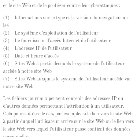
er le site Web et de le pro­téger con­tre les cyberattaques :
(1) Infor­ma­tions sur le type et la ver­sion du nav­i­ga­teur util­
isé
(2) Le sys­tème d’ex­ploita­tion de l’u­til­isa­teur
(3) Le four­nisseur d’ac­cès Inter­net de l’u­til­isa­teur
(4) L’adresse IP de l’u­til­isa­teur
(5) Date et heure d’ac­cès
(6) Sites Web à par­tir desquels le sys­tème de l’u­til­isa­teur
accède à notre site Web
(7) Sites Web aux­quels le sys­tème de l’u­til­isa­teur accède via
notre site Web
Les fichiers jour­naux peu­vent con­tenir des adress­es IP ou
d’autres don­nées per­me­t­tant l’at­tri­bu­tion à un util­isa­teur.
Cela pour­rait être le cas, par exem­ple, si le lien vers le site Web
à par­tir duquel l’u­til­isa­teur arrive sur le site Web ou le lien vers
le site Web vers lequel l’u­til­isa­teur passe con­tient des don­nées
personnelles.