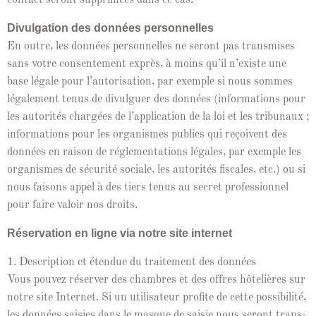
Divul­ga­tion des don­nées per­son­nelles
En out­re, les don­nées per­son­nelles ne seront pas trans­mis­es
sans votre con­sen­te­ment exprès, à moins qu’il n’ex­iste une
base légale pour l’au­tori­sa­tion, par exem­ple si nous sommes
légale­ment tenus de divulguer des don­nées (infor­ma­tions pour
les autorités chargées de l’ap­pli­ca­tion de la loi et les tri­bunaux ;
infor­ma­tions pour les organ­ismes publics qui reçoivent des
don­nées en rai­son de régle­men­ta­tions légales, par exem­ple les
organ­ismes de sécu­rité sociale, les autorités fis­cales, etc.) ou si
nous faisons appel à des tiers tenus au secret pro­fes­sion­nel
pour faire val­oir nos droits.
Réser­va­tion en ligne via notre site internet
1. Descrip­tion et éten­due du traite­ment des don­nées
Vous pou­vez réserv­er des cham­bres et des offres hôtelières sur
notre site Inter­net. Si un util­isa­teur prof­ite de cette pos­si­bil­ité,
les don­nées saisies dans le masque de saisie nous seront trans­