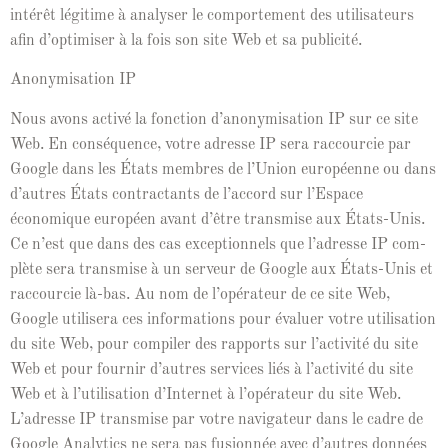
intérêt légitime à analyser le com­porte­ment des util­isa­teurs
afin d’op­ti­miser à la fois son site Web et sa publicité.
Anonymi­sa­tion IP
Nous avons activé la fonc­tion d’anonymi­sa­tion IP sur ce site
Web. En con­séquence, votre adresse IP sera rac­cour­cie par
Google dans les États mem­bres de l’U­nion européenne ou dans
d’autres États con­trac­tants de l’ac­cord sur l’E­space
économique européen avant d’être trans­mise aux États-Unis.
Ce n’est que dans des cas excep­tion­nels que l’adresse IP com­
plète sera trans­mise à un serveur de Google aux États-Unis et
rac­cour­cie là-bas. Au nom de l’opéra­teur de ce site Web,
Google utilis­era ces infor­ma­tions pour éval­uer votre util­i­sa­tion
du site Web, pour com­pil­er des rap­ports sur l’ac­tiv­ité du site
Web et pour fournir d’autres ser­vices liés à l’ac­tiv­ité du site
Web et à l’u­til­i­sa­tion d’In­ter­net à l’opéra­teur du site Web.
L’adresse IP trans­mise par votre nav­i­ga­teur dans le cadre de
Google Ana­lyt­ics ne sera pas fusion­née avec d’autres don­nées