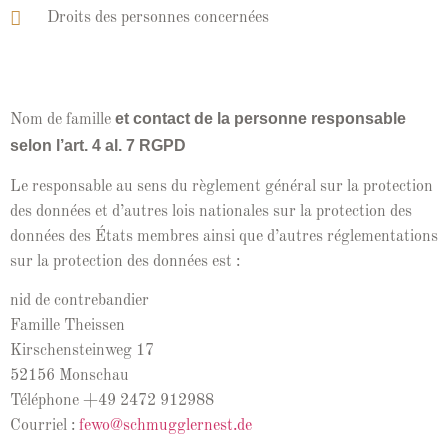
Droits des per­son­nes concernées
et con­tact de la per­son­ne respon­s­able
Nom de famille
selon l’art. 4 al. 7 RGPD
Le respon­s­able au sens du règle­ment général sur la pro­tec­tion
des don­nées et d’autres lois nationales sur la pro­tec­tion des
don­nées des États mem­bres ain­si que d’autres régle­men­ta­tions
sur la pro­tec­tion des don­nées est :
nid de con­tre­bandi­er
Famille Theis­sen
Kirschen­stein­weg 17
52156 Mon­schau
Télé­phone +49 2472 912988
Cour­riel :
fewo@schmugglernest.de