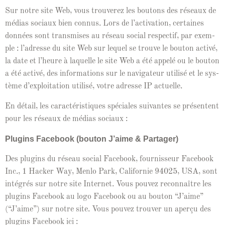
Sur notre site Web, vous trou­verez les bou­tons des réseaux de
médias soci­aux bien con­nus. Lors de l’ac­ti­va­tion, cer­taines
don­nées sont trans­mis­es au réseau social respec­tif, par exem­
ple : l’adresse du site Web sur lequel se trou­ve le bou­ton activé,
la date et l’heure à laque­lle le site Web a été appelé ou le bou­ton
a été activé, des infor­ma­tions sur le nav­i­ga­teur util­isé et le sys­
tème d’ex­ploita­tion util­isé, votre adresse IP actuelle.
En détail, les car­ac­téris­tiques spé­ciales suiv­antes se présen­tent
pour les réseaux de médias sociaux :
Plu­g­ins Face­book (bou­ton J’aime & Partager)
Des plu­g­ins du réseau social Face­book, four­nisseur Face­book
Inc., 1 Hack­er Way, Men­lo Park, Cal­i­fornie 94025, USA, sont
inté­grés sur notre site Inter­net. Vous pou­vez recon­naître les
plu­g­ins Face­book au logo Face­book ou au bou­ton “J’aime”
(“J’aime”) sur notre site. Vous pou­vez trou­ver un aperçu des
plu­g­ins Face­book ici :