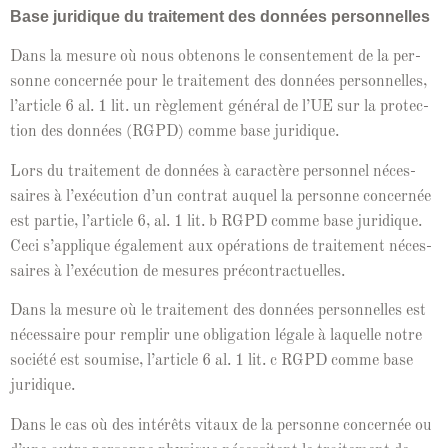
Base juridique du traite­ment des don­nées personnelles
Dans la mesure où nous obtenons le con­sen­te­ment de la per­
son­ne con­cernée pour le traite­ment des don­nées per­son­nelles,
l’ar­ti­cle 6 al. 1 lit. un règle­ment général de l’UE sur la pro­tec­
tion des don­nées (RGPD) comme base juridique.
Lors du traite­ment de don­nées à car­ac­tère per­son­nel néces­
saires à l’exé­cu­tion d’un con­trat auquel la per­son­ne con­cernée
est par­tie, l’ar­ti­cle 6, al. 1 lit. b RGPD comme base juridique.
Ceci s’ap­plique égale­ment aux opéra­tions de traite­ment néces­
saires à l’exé­cu­tion de mesures précontractuelles.
Dans la mesure où le traite­ment des don­nées per­son­nelles est
néces­saire pour rem­plir une oblig­a­tion légale à laque­lle notre
société est soumise, l’ar­ti­cle 6 al. 1 lit. c RGPD comme base
juridique.
Dans le cas où des intérêts vitaux de la per­son­ne con­cernée ou