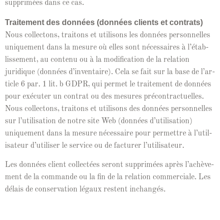
sup­primées dans ce cas.
Traite­ment des don­nées (don­nées clients et con­trats)
Nous col­lec­tons, traitons et util­isons les don­nées per­son­nelles
unique­ment dans la mesure où elles sont néces­saires à l’étab­
lisse­ment, au con­tenu ou à la mod­i­fi­ca­tion de la rela­tion
juridique (don­nées d’in­ven­taire). Cela se fait sur la base de l’ar­
ti­cle 6 par. 1 lit. b GDPR, qui per­met le traite­ment de don­nées
pour exé­cuter un con­trat ou des mesures pré­con­tractuelles.
Nous col­lec­tons, traitons et util­isons des don­nées per­son­nelles
sur l’u­til­i­sa­tion de notre site Web (don­nées d’u­til­i­sa­tion)
unique­ment dans la mesure néces­saire pour per­me­t­tre à l’u­til­
isa­teur d’u­tilis­er le ser­vice ou de fac­tur­er l’utilisateur.
Les don­nées client col­lec­tées seront sup­primées après l’achève­
ment de la com­mande ou la fin de la rela­tion com­mer­ciale. Les
délais de con­ser­va­tion légaux restent inchangés.