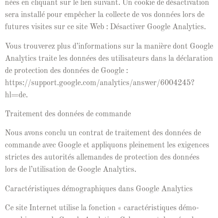
nées en cli­quant sur le lien suiv­ant. Un cook­ie de dés­ac­ti­va­tion
sera instal­lé pour empêch­er la col­lecte de vos don­nées lors de
futures vis­ites sur ce site Web : Dés­ac­tiv­er Google Analytics.
Vous trou­verez plus d’in­for­ma­tions sur la manière dont Google
Ana­lyt­ics traite les don­nées des util­isa­teurs dans la déc­la­ra­tion
de pro­tec­tion des don­nées de Google :
https://support.google.com/analytics/answer/6004245?
hl=de.
Traite­ment des don­nées de commande
Nous avons con­clu un con­trat de traite­ment des don­nées de
com­mande avec Google et appliquons pleine­ment les exi­gences
strictes des autorités alle­man­des de pro­tec­tion des don­nées
lors de l’u­til­i­sa­tion de Google Analytics.
Car­ac­téris­tiques démo­graphiques dans Google Analytics
Ce site Inter­net utilise la fonc­tion « car­ac­téris­tiques démo­