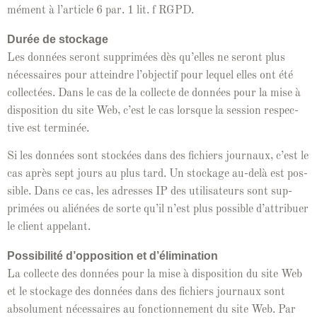
mé­ment à l’ar­ti­cle 6 par. 1 lit. f RGPD.
Durée de stock­age
Les don­nées seront sup­primées dès qu’elles ne seront plus
néces­saires pour attein­dre l’ob­jec­tif pour lequel elles ont été
col­lec­tées. Dans le cas de la col­lecte de don­nées pour la mise à
dis­po­si­tion du site Web, c’est le cas lorsque la ses­sion respec­
tive est terminée.
Si les don­nées sont stock­ées dans des fichiers jour­naux, c’est le
cas après sept jours au plus tard. Un stock­age au-delà est pos­
si­ble. Dans ce cas, les adress­es IP des util­isa­teurs sont sup­
primées ou aliénées de sorte qu’il n’est plus pos­si­ble d’at­tribuer
le client appelant.
Pos­si­bil­ité d’op­po­si­tion et d’élim­i­na­tion
La col­lecte des don­nées pour la mise à dis­po­si­tion du site Web
et le stock­age des don­nées dans des fichiers jour­naux sont
absol­u­ment néces­saires au fonc­tion­nement du site Web. Par