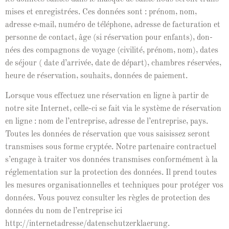
mis­es et enreg­istrées. Ces don­nées sont : prénom, nom,
adresse e‑mail, numéro de télé­phone, adresse de fac­tura­tion et
per­son­ne de con­tact, âge (si réser­va­tion pour enfants), don­
nées des com­pagnons de voy­age (civil­ité, prénom, nom), dates
de séjour ( date d’ar­rivée, date de départ), cham­bres réservées,
heure de réser­va­tion, souhaits, don­nées de paiement.
Lorsque vous effectuez une réser­va­tion en ligne à par­tir de
notre site Inter­net, celle-ci se fait via le sys­tème de réser­va­tion
en ligne : nom de l’en­tre­prise, adresse de l’en­tre­prise, pays.
Toutes les don­nées de réser­va­tion que vous sai­sis­sez seront
trans­mis­es sous forme cryp­tée. Notre parte­naire con­tractuel
s’en­gage à traiter vos don­nées trans­mis­es con­for­mé­ment à la
régle­men­ta­tion sur la pro­tec­tion des don­nées. Il prend toutes
les mesures organ­i­sa­tion­nelles et tech­niques pour pro­téger vos
don­nées. Vous pou­vez con­sul­ter les règles de pro­tec­tion des
don­nées du nom de l’en­tre­prise ici
http://internetadresse/datenschutzerklaerung.