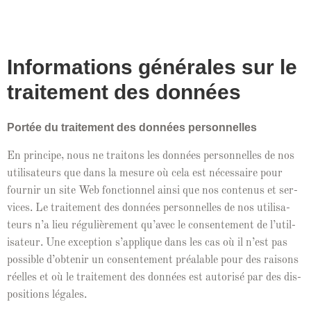
Informations générales sur le
traitement des données
Portée du traite­ment des don­nées personnelles
En principe, nous ne traitons les don­nées per­son­nelles de nos
util­isa­teurs que dans la mesure où cela est néces­saire pour
fournir un site Web fonc­tion­nel ain­si que nos con­tenus et ser­
vices. Le traite­ment des don­nées per­son­nelles de nos util­isa­
teurs n’a lieu régulière­ment qu’avec le con­sen­te­ment de l’u­til­
isa­teur. Une excep­tion s’ap­plique dans les cas où il n’est pas
pos­si­ble d’obtenir un con­sen­te­ment préal­able pour des raisons
réelles et où le traite­ment des don­nées est autorisé par des dis­
po­si­tions légales.