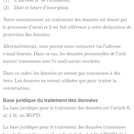
(1) L’adresse IP de l’u­til­isa­teur
(2) Date et heure d’inscription
Votre con­sen­te­ment au traite­ment des don­nées est don­né par
le proces­sus d’en­voi et il est fait référence à cette déc­la­ra­tion de
pro­tec­tion des données.
Alter­na­tive­ment, vous pou­vez nous con­tac­ter via l’adresse
e‑mail fournie. Dans ce cas, les don­nées per­son­nelles de l’u­til­
isa­teur trans­mis­es avec l’e-mail seront stockées.
Dans ce cadre, les don­nées ne seront pas trans­mis­es à des
tiers. Les don­nées ne seront util­isées que pour traiter la
conversation.
Base juridique du traite­ment des don­nées
La base juridique pour le traite­ment des don­nées est l’ar­ti­cle 6,
al. 1 lit. un RGPD.
La base juridique pour le traite­ment des don­nées trans­mis­es