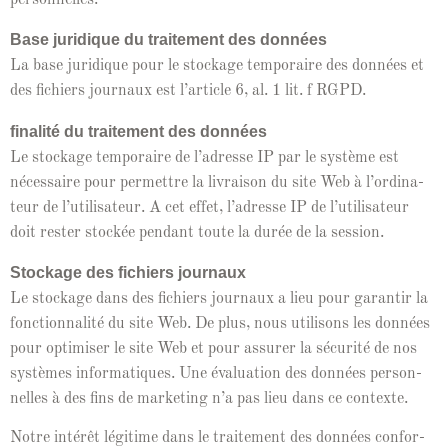
Base juridique du traite­ment des don­nées
La base juridique pour le stock­age tem­po­raire des don­nées et
des fichiers jour­naux est l’ar­ti­cle 6, al. 1 lit. f RGPD.
final­ité du traite­ment des don­nées
Le stock­age tem­po­raire de l’adresse IP par le sys­tème est
néces­saire pour per­me­t­tre la livrai­son du site Web à l’or­di­na­
teur de l’u­til­isa­teur. A cet effet, l’adresse IP de l’u­til­isa­teur
doit rester stock­ée pen­dant toute la durée de la session.
Stock­age des fichiers jour­naux
Le stock­age dans des fichiers jour­naux a lieu pour garan­tir la
fonc­tion­nal­ité du site Web. De plus, nous util­isons les don­nées
pour opti­miser le site Web et pour assur­er la sécu­rité de nos
sys­tèmes infor­ma­tiques. Une éval­u­a­tion des don­nées per­son­
nelles à des fins de mar­ket­ing n’a pas lieu dans ce contexte.
Notre intérêt légitime dans le traite­ment des don­nées con­for­