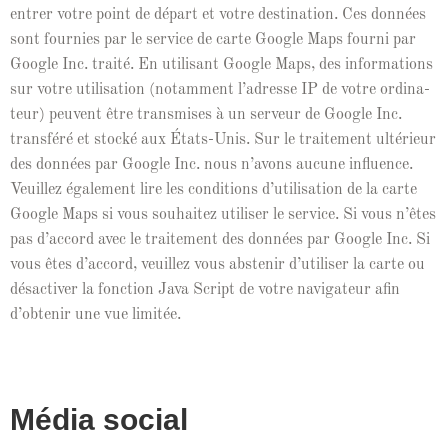
entr­er votre point de départ et votre des­ti­na­tion. Ces don­nées
sont fournies par le ser­vice de carte Google Maps fourni par
Google Inc. traité. En util­isant Google Maps, des infor­ma­tions
sur votre util­i­sa­tion (notam­ment l’adresse IP de votre ordi­na­
teur) peu­vent être trans­mis­es à un serveur de Google Inc.
trans­féré et stocké aux États-Unis. Sur le traite­ment ultérieur
des don­nées par Google Inc. nous n’avons aucune influ­ence.
Veuillez égale­ment lire les con­di­tions d’u­til­i­sa­tion de la carte
Google Maps si vous souhaitez utilis­er le ser­vice. Si vous n’êtes
pas d’ac­cord avec le traite­ment des don­nées par Google Inc. Si
vous êtes d’ac­cord, veuillez vous abstenir d’u­tilis­er la carte ou
dés­ac­tiv­er la fonc­tion Java Script de votre nav­i­ga­teur afin
d’obtenir une vue limitée.
Média social