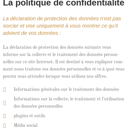
La politique de confidentialité
La déclaration de protection des données n’est pas
sorcier et vise uniquement à vous montrer ce qu’il
advient de vos données :
La déc­la­ra­tion de pro­tec­tion des don­nées suiv­ante vous
informe sur la col­lecte et le traite­ment des don­nées per­son­
nelles sur ce site Inter­net. Il est des­tiné à vous expli­quer com­
ment nous traitons vos don­nées per­son­nelles et ce à quoi vous
pou­vez vous atten­dre lorsque vous utilisez nos offres.
Infor­ma­tions générales sur le traite­ment des données
Infor­ma­tions sur la col­lecte, le traite­ment et l’u­til­i­sa­tion
des don­nées personnelles
plu­g­ins et outils
Média social