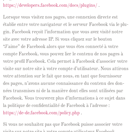
https://developers.facebook.com/docs/plugins/
.
Lorsque vous vis­itez nos pages, une con­nex­ion directe est
établie entre votre nav­i­ga­teur et le serveur Face­book via le plu­
g­in. Face­book reçoit l’in­for­ma­tion que vous avez vis­ité notre
site avec votre adresse IP. Si vous cliquez sur le bou­ton
“J’aime” de Face­book alors que vous êtes con­nec­té à votre
compte Face­book, vous pou­vez lier le con­tenu de nos pages à
votre pro­fil Face­book. Cela per­met à Face­book d’as­soci­er votre
vis­ite sur notre site à votre compte d’u­til­isa­teur. Nous attirons
votre atten­tion sur le fait que nous, en tant que four­nisseur
des pages, n’avons aucune con­nais­sance du con­tenu des don­
nées trans­mis­es ni de la manière dont elles sont util­isées par
Face­book. Vous trou­verez plus d’in­for­ma­tions à ce sujet dans
la poli­tique de con­fi­den­tial­ité de Face­book à l’adresse :
https://de-de.facebook.com/policy.php
.
Si vous ne souhaitez pas que Face­book puisse associ­er votre