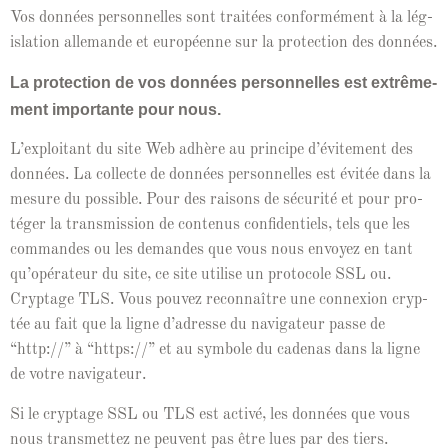
Vos don­nées per­son­nelles sont traitées con­for­mé­ment à la lég­
is­la­tion alle­mande et européenne sur la pro­tec­tion des données.
La pro­tec­tion de vos don­nées per­son­nelles est extrême­
ment impor­tante pour nous.
L’ex­ploitant du site Web adhère au principe d’évite­ment des
don­nées. La col­lecte de don­nées per­son­nelles est évitée dans la
mesure du pos­si­ble. Pour des raisons de sécu­rité et pour pro­
téger la trans­mis­sion de con­tenus con­fi­den­tiels, tels que les
com­man­des ou les deman­des que vous nous envoyez en tant
qu’opéra­teur du site, ce site utilise un pro­to­cole SSL ou.
Cryptage TLS. Vous pou­vez recon­naître une con­nex­ion cryp­
tée au fait que la ligne d’adresse du nav­i­ga­teur passe de
“http://” à “https://” et au sym­bole du cade­nas dans la ligne
de votre navigateur.
Si le cryptage SSL ou TLS est activé, les don­nées que vous
nous trans­met­tez ne peu­vent pas être lues par des tiers.