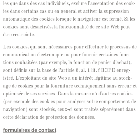
ies que dans des cas indi­vidu­els, exclure l’ac­cep­ta­tion des cook­
ies dans cer­tains cas ou en général et activ­er la sup­pres­sion
automa­tique des cook­ies lorsque le nav­i­ga­teur est fer­mé. Si les
cook­ies sont dés­ac­tivés, la fonc­tion­nal­ité de ce site Web peut
être restreinte.
Les cook­ies, qui sont néces­saires pour effectuer le proces­sus de
com­mu­ni­ca­tion élec­tron­ique ou pour fournir cer­taines fonc­
tions souhaitées (par exem­ple, la fonc­tion de panier d’achat),
sont défi­nis sur la base de l’ar­ti­cle 6, al. 1 lit. f RGPD enreg­
istré. L’ex­ploitant du site Web a un intérêt légitime au stock­
age de cook­ies pour la four­ni­ture tech­nique­ment sans erreur et
opti­misée de ses ser­vices. Dans la mesure où d’autres cook­ies
(par exem­ple des cook­ies pour analyser votre com­porte­ment de
nav­i­ga­tion) sont stock­és, ceux-ci sont traités séparé­ment dans
cette déc­la­ra­tion de pro­tec­tion des données.
for­mu­laires de con­tact