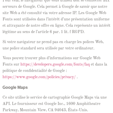
Pour cela, le nav­i­ga­teur que vous utilisez doit se con­necter aux
serveurs de Google. Cela per­met à Google de savoir que notre
site Web a été con­sulté via votre adresse IP. Les Google Web
Fonts sont util­isées dans l’in­térêt d’une présen­ta­tion uni­forme
et attrayante de notre offre en ligne. Cela représente un intérêt
légitime au sens de l’ar­ti­cle 6 par. 1 lit. f RGPD.
Si votre nav­i­ga­teur ne prend pas en charge les polices Web,
une police stan­dard sera util­isée par votre ordinateur.
Vous pou­vez trou­ver plus d’in­for­ma­tions sur Google Web
Fonts sur
https://developers.google.com/fonts/faq
et dans la
poli­tique de con­fi­den­tial­ité de Google :
https://www.google.com/policies/privacy/
.
Google Maps
Ce site utilise le ser­vice de car­togra­phie Google Maps via une
API. Le four­nisseur est Google Inc., 1600 Amphithe­atre
Park­way, Moun­tain View, CA 94043, États-Unis.