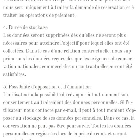
nous sert unique­ment à traiter la demande de réser­va­tion et à
traiter les opéra­tions de paiement.
4. Durée de stock­age
Les don­nées seront sup­primées dès qu’elles ne seront plus
néces­saires pour attein­dre l’ob­jec­tif pour lequel elles ont été
col­lec­tées. Dans le cas d’une rela­tion con­tractuelle, nous sup­
primerons les don­nées reçues dès que les exi­gences de con­ser­
va­tion nationales, com­mer­ciales ou con­tractuelles auront été
satisfaites.
5. Pos­si­bil­ité d’op­po­si­tion et d’élim­i­na­tion
L’u­til­isa­teur a la pos­si­bil­ité de révo­quer à tout moment son
con­sen­te­ment au traite­ment des don­nées per­son­nelles. Si l’u­
til­isa­teur nous con­tacte par e‑mail, il peut à tout moment s’op­
pos­er au stock­age de ses don­nées per­son­nelles. Dans ce cas, la
con­ver­sa­tion ne peut pas être pour­suiv­ie. Toutes les don­nées
per­son­nelles enreg­istrées lors de la prise de con­tact seront