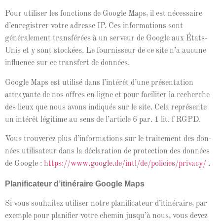
Pour utilis­er les fonc­tions de Google Maps, il est néces­saire
d’en­reg­istr­er votre adresse IP. Ces infor­ma­tions sont
générale­ment trans­férées à un serveur de Google aux États-
Unis et y sont stock­ées. Le four­nisseur de ce site n’a aucune
influ­ence sur ce trans­fert de données.
Google Maps est util­isé dans l’in­térêt d’une présen­ta­tion
attrayante de nos offres en ligne et pour faciliter la recherche
des lieux que nous avons indiqués sur le site. Cela représente
un intérêt légitime au sens de l’ar­ti­cle 6 par. 1 lit. f RGPD.
Vous trou­verez plus d’in­for­ma­tions sur le traite­ment des don­
nées util­isa­teur dans la déc­la­ra­tion de pro­tec­tion des don­nées
de Google :
https://www.google.de/intl/de/policies/privacy/
.
Plan­i­fi­ca­teur d’it­inéraire Google Maps
Si vous souhaitez utilis­er notre plan­i­fi­ca­teur d’it­inéraire, par
exem­ple pour plan­i­fi­er votre chemin jusqu’à nous, vous devez