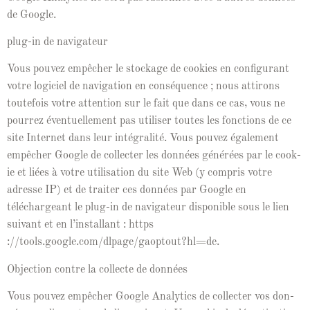
de Google.
plug-in de navigateur
Vous pou­vez empêch­er le stock­age de cook­ies en con­fig­u­rant
votre logi­ciel de nav­i­ga­tion en con­séquence ; nous attirons
toute­fois votre atten­tion sur le fait que dans ce cas, vous ne
pour­rez éventuelle­ment pas utilis­er toutes les fonc­tions de ce
site Inter­net dans leur inté­gral­ité. Vous pou­vez égale­ment
empêch­er Google de col­lecter les don­nées générées par le cook­
ie et liées à votre util­i­sa­tion du site Web (y com­pris votre
adresse IP) et de traiter ces don­nées par Google en
téléchargeant le plug-in de nav­i­ga­teur disponible sous le lien
suiv­ant et en l’in­stal­lant : https
://tools.google.com/dlpage/gaoptout?hl=de.
Objec­tion con­tre la col­lecte de données
Vous pou­vez empêch­er Google Ana­lyt­ics de col­lecter vos don­