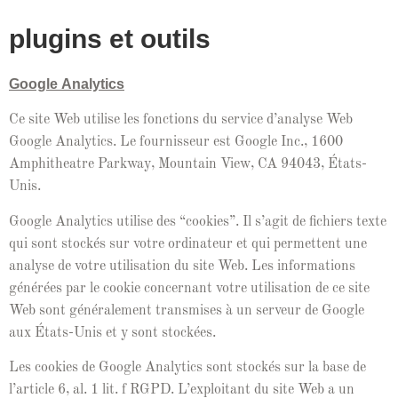
plugins et outils
Google Ana­lyt­ics
Ce site Web utilise les fonc­tions du ser­vice d’analyse Web
Google Ana­lyt­ics. Le four­nisseur est Google Inc., 1600
Amphithe­atre Park­way, Moun­tain View, CA 94043, États-
Unis.
Google Ana­lyt­ics utilise des “cook­ies”. Il s’ag­it de fichiers texte
qui sont stock­és sur votre ordi­na­teur et qui per­me­t­tent une
analyse de votre util­i­sa­tion du site Web. Les infor­ma­tions
générées par le cook­ie con­cer­nant votre util­i­sa­tion de ce site
Web sont générale­ment trans­mis­es à un serveur de Google
aux États-Unis et y sont stockées.
Les cook­ies de Google Ana­lyt­ics sont stock­és sur la base de
l’ar­ti­cle 6, al. 1 lit. f RGPD. L’ex­ploitant du site Web a un