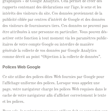
graphiques » de Google Ana­lyt­ics. Cela per­met de créer des
rap­ports con­tenant des déc­la­ra­tions sur l’âge, le sexe et les
intérêts des vis­i­teurs du site. Ces don­nées provi­en­nent de la
pub­lic­ité ciblée par cen­tres d’in­térêt de Google et des don­nées
des vis­i­teurs de four­nisseurs tiers. Ces don­nées ne peu­vent pas
être attribuées à une per­son­ne en par­ti­c­uli­er. Vous pou­vez dés­
ac­tiv­er cette fonc­tion à tout moment via les paramètres pub­lic­
i­taires de votre compte Google ou inter­dire de manière
générale la col­lecte de vos don­nées par Google Ana­lyt­ics
comme décrit au point “Objec­tion à la col­lecte de données”.
Polices Web Google
Ce site utilise des polices dites Web fournies par Google pour
l’af­fichage uni­forme des polices. Lorsque vous appelez une
page, votre nav­i­ga­teur charge les polices Web req­ui­s­es dans le
cache de votre nav­i­ga­teur afin d’af­fich­er cor­recte­ment le texte
et les polices.