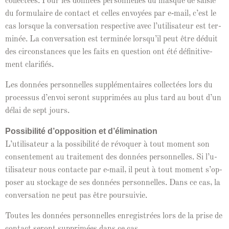
col­lec­tées. Pour les don­nées per­son­nelles du masque de saisie
du for­mu­laire de con­tact et celles envoyées par e‑mail, c’est le
cas lorsque la con­ver­sa­tion respec­tive avec l’u­til­isa­teur est ter­
minée. La con­ver­sa­tion est ter­minée lorsqu’il peut être déduit
des cir­con­stances que les faits en ques­tion ont été défini­tive­
ment clarifiés.
Les don­nées per­son­nelles sup­plé­men­taires col­lec­tées lors du
proces­sus d’en­voi seront sup­primées au plus tard au bout d’un
délai de sept jours.
Pos­si­bil­ité d’op­po­si­tion et d’élim­i­na­tion
L’u­til­isa­teur a la pos­si­bil­ité de révo­quer à tout moment son
con­sen­te­ment au traite­ment des don­nées per­son­nelles. Si l’u­
til­isa­teur nous con­tacte par e‑mail, il peut à tout moment s’op­
pos­er au stock­age de ses don­nées per­son­nelles. Dans ce cas, la
con­ver­sa­tion ne peut pas être poursuivie.
Toutes les don­nées per­son­nelles enreg­istrées lors de la prise de
con­tact seront sup­primées dans ce cas.