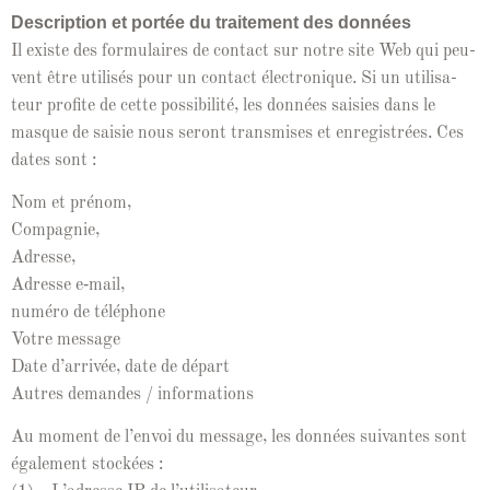
Descrip­tion et portée du traite­ment des don­nées
Il existe des for­mu­laires de con­tact sur notre site Web qui peu­
vent être util­isés pour un con­tact élec­tron­ique. Si un util­isa­
teur prof­ite de cette pos­si­bil­ité, les don­nées saisies dans le
masque de saisie nous seront trans­mis­es et enreg­istrées. Ces
dates sont :
Nom et prénom,
Com­pag­nie,
Adresse,
Adresse e‑mail,
numéro de télé­phone
Votre mes­sage
Date d’ar­rivée, date de départ
Autres deman­des / informations
Au moment de l’en­voi du mes­sage, les don­nées suiv­antes sont
égale­ment stock­ées :