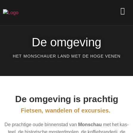
De omgeving
HET MONSCHAUER LAND MET DE HOGE VENEN
De omgeving is prachtig
Fietsen, wandelen of excursies.
De prachtige oude bin­nen­stad van
Mon­schau
met het kas­
teel, de his­torische mos­ter­d­molen, de koffiebran­der­ij, de