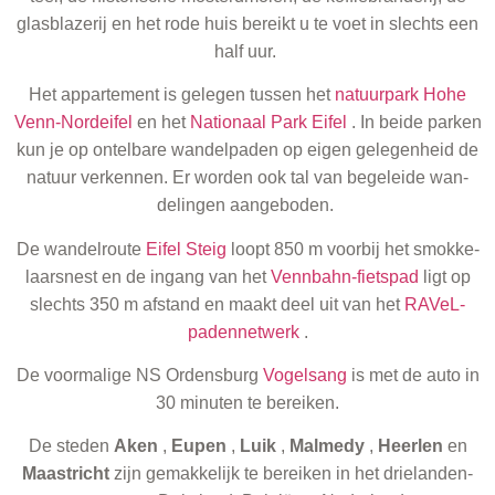
glas­blaz­er­ij en het rode huis bereikt u te voet in slechts een
half uur.
Het apparte­ment is gele­gen tussen het
natu­ur­park Hohe
Venn-Norde­ifel
en het
Nation­aal Park Eifel
. In bei­de parken
kun je op ontel­bare wan­del­paden op eigen gele­gen­heid de
natu­ur verken­nen. Er wor­den ook tal van begelei­de wan­
delin­gen aangeboden.
De wan­del­route
Eifel Steig
loopt 850 m voor­bij het smokke­
laarsnest en de ingang van het
Vennbahn-fietspad
ligt op
slechts 350 m afs­tand en maakt deel uit van het
RAV­eL-
paden­netwerk
.
De voor­ma­lige NS Ordens­burg
Vogel­sang
is met de auto in
30 minuten te bereiken.
De ste­den
Aken
,
Eupen
,
Luik
,
Malm­e­dy
,
Heerlen
en
Maas­tricht
zijn gemakke­lijk te bereiken in het drielanden­