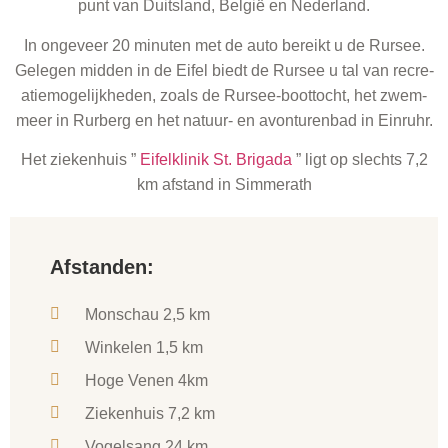
punt van Duit­s­land, Bel­gië en Nederland.
In ongeveer 20 minuten met de auto bereikt u de Rursee.
Gele­gen mid­den in de Eifel biedt de Rursee u tal van recre­
atiemogelijkhe­den, zoals de Rursee-boot­tocht, het zwem­
meer in Rurberg en het natu­ur- en avon­turen­bad in Einruhr.
Het zieken­huis ”
Eifelk­linik St. Briga­da
” ligt op slechts 7,2
km afs­tand in Simmerath
Afstanden:
Mon­schau 2,5 km
Winke­len 1,5 km
Hoge Venen 4km
Zieken­huis 7,2 km
Vogel­sang 24 km